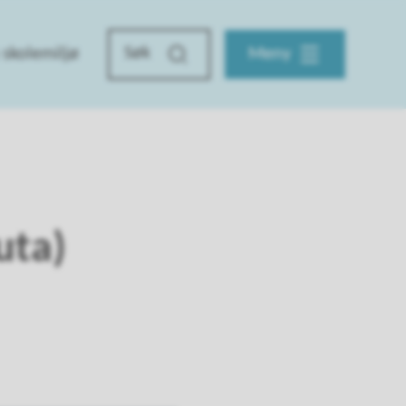
skolemiljø
Meny
uta)