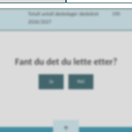
Totalt antall skoledager skoleåret
190
2026/2027
Fant du det du lette etter?
Ja
Nei