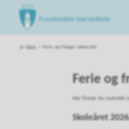
Furulunden barneskole
Du er her:
Hjem
Ferie- og fridager (skolerute)
Ferie og f
Her finner du oversikt 
Skoleåret 202