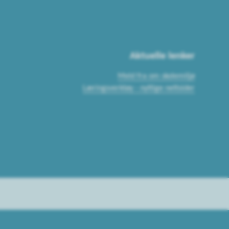
Aktuelle lenker
Meld fra om skolemiljø
Læringsverktøy - nyttige nettsider