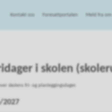
Kontakt oss
Foresattportalen
Meld fra om 
ridager i skolen (skoler
over skolens fri- og planleggingsdager.
6/2027