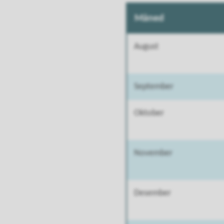
Måned
August
September
Oktober
November
Desember