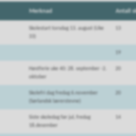
Merknad
Antall 
Skolestart torsdag 13. august (Uke
13
33)
19
Høstferie uke 40: 28. september -2.
20
oktober
Skolefri dag fredag 6.november
20
(Sørlandsk lærerstevne)
Siste skoledag før jul, fredag
14
18.desember