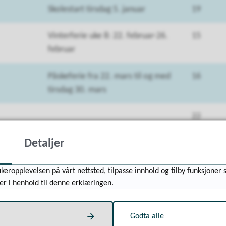
Skolestart tirsdag 5. januar
19
Vinterferie uke 8: 22. februar-26.
15
februar
Påskeferie fra 22. mars til og med
16
tirsdag 30. mars
22
Detaljer
Fri 6. mai (Kristihimmelfartsdag)
18
Fri 7.mai (Inneklemt fredag)
keropplevelsen på vårt nettsted, tilpasse innhold og tilby funksjoner 
er i henhold til denne erklæringen.
Fri 17. mai (Grunnlovsdag)
Godta alle
Siste skoledag fredag 18. juni
14