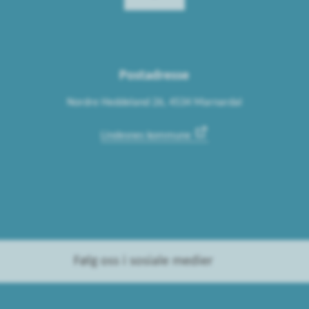
Postadresse
Nordre Heddeland 26, 4534 Marnardal
Lindesnes kommune
Følg oss i sosiale medier